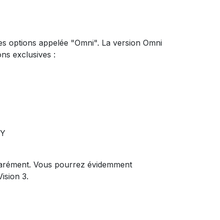
tes options appelée "Omni". La version Omni
ns exclusives :
SY
séparément. Vous pourrez évidemment
ision 3.