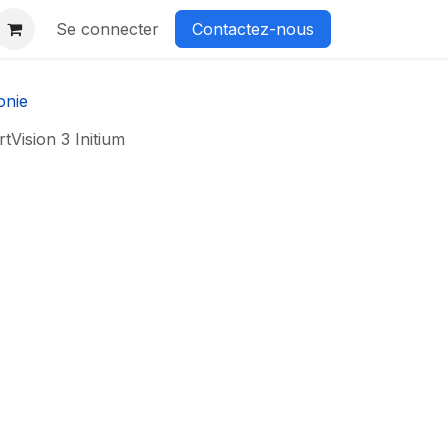
Se connecter
Contactez-nous
onie
tVision 3 Initium