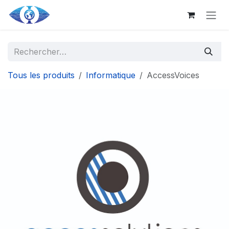
Aller au contenu principal
Se rendre au contenu
Tous les produits
Informatique
AccessVoices