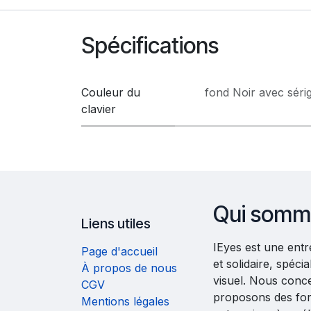
Spécifications
Couleur du
fond Noir avec séri
clavier
Qui somm
Liens utiles
IEyes est une ent
Page d'accueil
et solidaire, spéc
À propos de nous
visuel. Nous conc
CGV
proposons des fo
Mentions légales