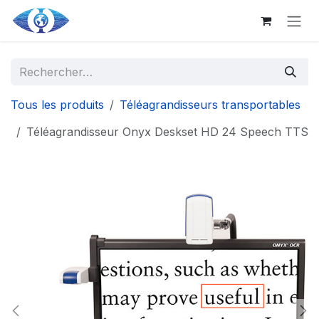
Aller au contenu principal
Se rendre au contenu
Tous les produits
Téléagrandisseurs transportables
Téléagrandisseur Onyx Deskset HD 24 Speech TTS